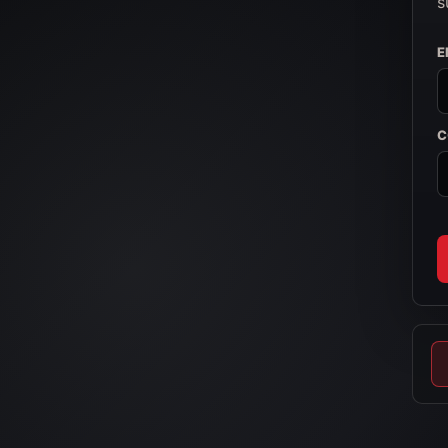
s
E
C