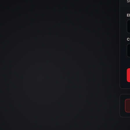
s
E
C