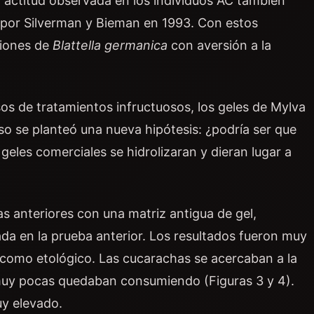
La actitud observada en los individuos AC también
a por Silverman y Bieman en 1993. Con estos
ciones de
Blattella germanica
con aversión a la
os de tratamientos infructuosos, los geles de Mylva
so se planteó una nueva hipótesis: ¿podría ser que
geles comerciales se hidrolizaran y dieran lugar a
as anteriores con una matriz antigua de gel,
da en la prueba anterior. Los resultados fueron muy
o como etológico. Las cucarachas se acercaban a la
 muy pocas quedaban consumiendo (Figuras 3 y 4).
uy elevado.