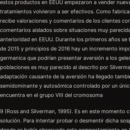
estos productos en EEUU empezaron a vender nuevas
tratamientos volvieron a ser efectivos. Como fabrica
recibe valoraciones y comentarios de los clientes c
comentarios aislados sobre situaciones muy parecidas
anterioridad en EEUU. Durante los primeros años se 
de 2015 y principios de 2016 hay un incremento impor
germanica que podrían presentar aversión a los gel
poblaciones es muy parecido al descrito por Silverm
adaptación causante de la aversión ha llegado tambié
semidominante y autosómica controlado por un único 
encuentra en el grupo VIII del cromosoma
9 (Ross and Silverman, 1995). Es en este momento c
solución. Para intentar probar o desmentir dicha sos
donde se había observado este comportamiento en Sa