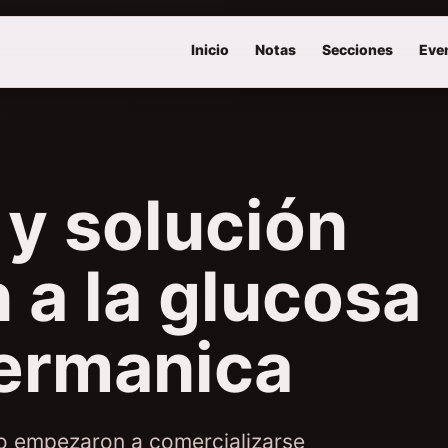
Inicio
Notas
Secciones
Eve
 y solución
n a la glucosa
germanica
do empezaron a comercializarse