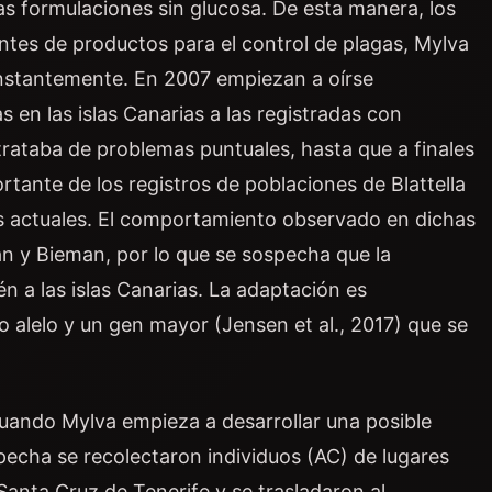
 formulaciones sin glucosa. De esta manera, los
ntes de productos para el control de plagas, Mylva
onstantemente. En 2007 empiezan a oírse
 en las islas Canarias a las registradas con
trataba de problemas puntuales, hasta que a finales
tante de los registros de poblaciones de Blattella
es actuales. El comportamiento observado en dichas
an y Bieman, por lo que se sospecha que la
n a las islas Canarias. La adaptación es
alelo y un gen mayor (Jensen et al., 2017) que se
uando Mylva empieza a desarrollar una posible
pecha se recolectaron individuos (AC) de lugares
nta Cruz de Tenerife y se trasladaron al