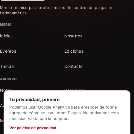
Medio técnico para profesionales del control de plagas en
Latinoamérica.
MEDIO
Inicio
Nosotros
Eventos
Ediciones
Tienda
Contacto
ARCHIVO
Notas
Secciones
Tu privacidad, primero
Autores
Buscar en el archivo
Podemos usar Google Analytics para entender de forma
agregada cómo se usa Latam Plagas. No activamos esta
medición hasta que la aceptes.
Mi cuenta
Ver política de privacidad