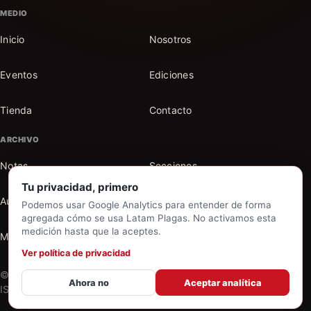
MEDIO
Inicio
Nosotros
Eventos
Ediciones
Tienda
Contacto
ARCHIVO
Notas
Secciones
Tu privacidad, primero
Autores
Buscar en el archivo
Podemos usar Google Analytics para entender de forma
agregada cómo se usa Latam Plagas. No activamos esta
medición hasta que la aceptes.
Mi cuenta
Ver política de privacidad
© 2026 Latam Plagas. Todos los derechos reservados. |
Ahora no
Aceptar analítica
ISSN 2591-5207