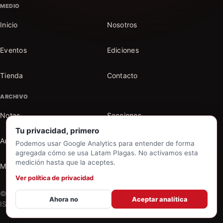
MEDIO
Inicio
Nosotros
Eventos
Ediciones
Tienda
Contacto
ARCHIVO
Notas
Secciones
Tu privacidad, primero
Autores
Buscar en el archivo
Podemos usar Google Analytics para entender de forma
agregada cómo se usa Latam Plagas. No activamos esta
medición hasta que la aceptes.
Mi cuenta
Ver política de privacidad
© 2026 Latam Plagas. Todos los derechos reservados. |
Ahora no
Aceptar analítica
ISSN 2591-5207