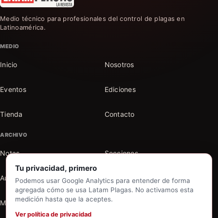
Medio técnico para profesionales del control de plagas en
Latinoamérica.
MEDIO
Inicio
Nosotros
Eventos
Ediciones
Tienda
Contacto
ARCHIVO
Notas
Secciones
Tu privacidad, primero
Autores
Buscar en el archivo
Podemos usar Google Analytics para entender de forma
agregada cómo se usa Latam Plagas. No activamos esta
medición hasta que la aceptes.
Mi cuenta
Ver política de privacidad