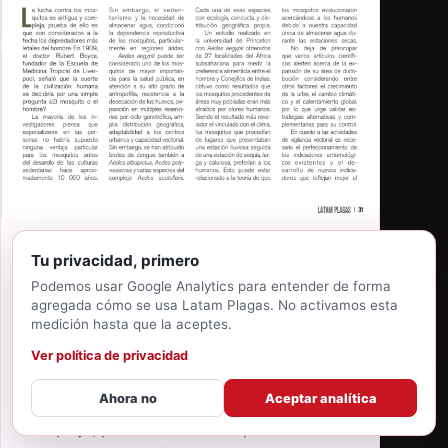
Tu privacidad, primero
22 DE MAYO DE 2026
·
MAURICIO RUBÍN DE CELIS CASONI
Podemos usar Google Analytics para entender de forma
agregada cómo se usa Latam Plagas. No activamos esta
Consideraciones sobre
medición hasta que la aceptes.
estrategias para el control de
Aedes aegypti
Ver política de privacidad
Ahora no
Aceptar analítica
La lucha contra los mosquitos es antigua y
compleja, prueba de ello es que son