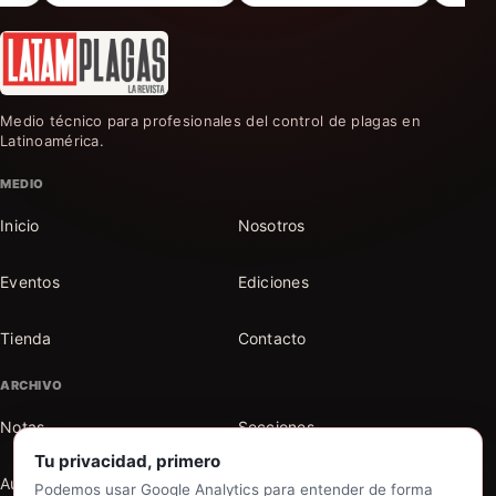
Medio técnico para profesionales del control de plagas en
Latinoamérica.
MEDIO
Inicio
Nosotros
Eventos
Ediciones
Tienda
Contacto
ARCHIVO
Notas
Secciones
Tu privacidad, primero
Autores
Buscar en el archivo
Podemos usar Google Analytics para entender de forma