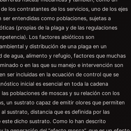
de los contratantes de los servicios, uno de los ejes
n ser entendidas como poblaciones, sujetas a
ticas (propias de la plaga y de las regulaciones
mpetencia). Los factores abióticos son
 ambiental y distribución de una plaga en un
d de agua, alimento y refugio, factores que muchas
erminado o en las que su manejo e intervención son
en ser incluidas en la ecuación de control que se
stico inicial es esencial en toda la cadena
n las poblaciones de moscas y su relación con los
as, un sustrato capaz de emitir olores que permiten
l sustrato, distancia que es definida por las
e este dicho sustrato. Como lo han descrito
n y la generación del “efecto mosca”, que es un efecto