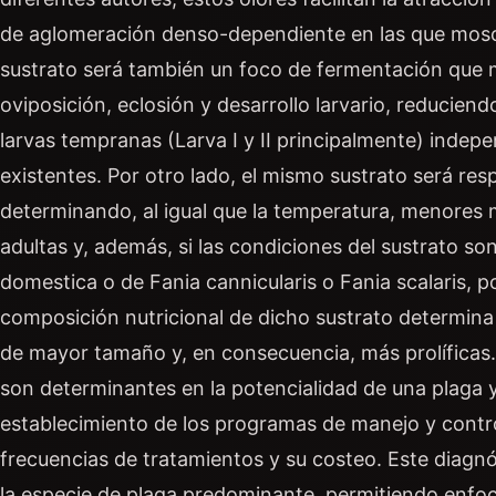
de aglomeración denso-dependiente en las que moscas
sustrato será también un foco de fermentación que 
oviposición, eclosión y desarrollo larvario, reduciend
larvas tempranas (Larva I y II principalmente) inde
existentes. Por otro lado, el mismo sustrato será 
determinando, al igual que la temperatura, menores m
adultas y, además, si las condiciones del sustrato s
domestica o de Fania cannicularis o Fania scalaris, 
composición nutricional de dicho sustrato determina
de mayor tamaño y, en consecuencia, más prolíficas
son determinantes en la potencialidad de una plaga y
establecimiento de los programas de manejo y contro
frecuencias de tratamientos y su costeo. Este diagnós
la especie de plaga predominante, permitiendo enfoc