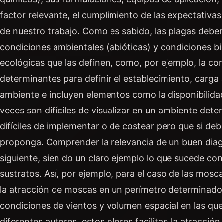
factor relevante, el cumplimiento de las expectativas 
de nuestro trabajo. Como es sabido, las plagas debe
condiciones ambientales (abióticas) y condiciones bió
ecológicas que las definen, como, por ejemplo, la co
determinantes para definir el establecimiento, carga
ambiente e incluyen elementos como la disponibilida
veces son difíciles de visualizar en un ambiente det
difíciles de implementar o de costear pero que si deb
proponga. Comprender la relevancia de un buen diagnó
siguiente, sien do un claro ejemplo lo que sucede co
sustratos. Así, por ejemplo, para el caso de las mosc
la atracción de moscas en un perímetro determinado a
condiciones de vientos y volumen espacial en las qu
diferentes autores, estos olores facilitan la atracció