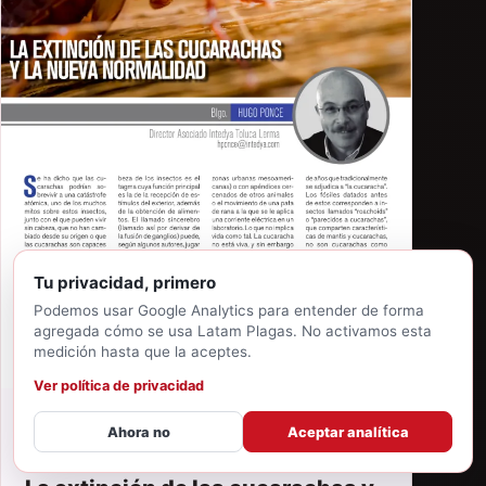
Tu privacidad, primero
Podemos usar Google Analytics para entender de forma
agregada cómo se usa Latam Plagas. No activamos esta
medición hasta que la aceptes.
Ver política de privacidad
Ahora no
Aceptar analítica
22 DE MAYO DE 2026
·
HUGO E. PONCE