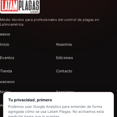
Medio técnico para profesionales del control de plagas en
Latinoamérica.
MEDIO
Inicio
Nosotros
Eventos
Ediciones
Tienda
Contacto
ARCHIVO
Notas
Secciones
Tu privacidad, primero
Autores
Buscar en el archivo
Podemos usar Google Analytics para entender de forma
agregada cómo se usa Latam Plagas. No activamos esta
medición hasta que la aceptes.