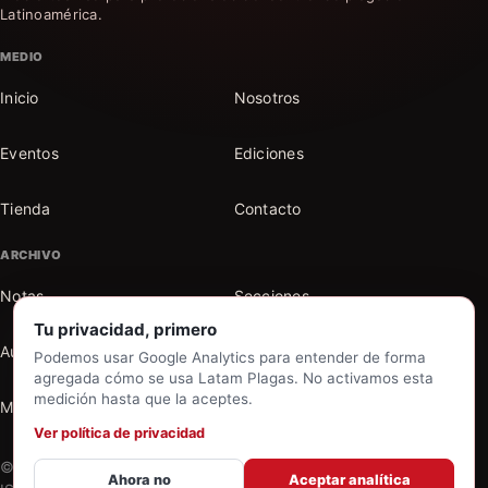
Latinoamérica.
MEDIO
Inicio
Nosotros
Eventos
Ediciones
Tienda
Contacto
ARCHIVO
Notas
Secciones
Tu privacidad, primero
Autores
Buscar en el archivo
Podemos usar Google Analytics para entender de forma
agregada cómo se usa Latam Plagas. No activamos esta
medición hasta que la aceptes.
Mi cuenta
Ver política de privacidad
© 2026 Latam Plagas. Todos los derechos reservados. |
Ahora no
Aceptar analítica