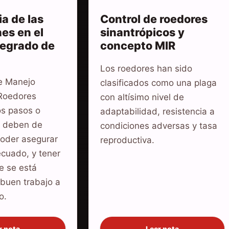
a de las
Control de roedores
es en el
sinantrópicos y
tegrado de
concepto MIR
Los roedores han sido
e Manejo
clasificados como una plaga
 Roedores
con altísimo nivel de
os pasos o
adaptabilidad, resistencia a
e deben de
condiciones adversas y tasa
poder asegurar
reproductiva.
ecuado, y tener
e se está
 buen trabajo a
o.
r nota
Leer nota