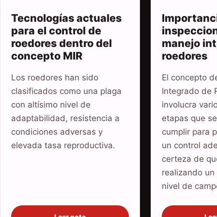
Tecnologías actuales
Importanci
para el control de
inspeccion
roedores dentro del
manejo in
concepto MIR
roedores
Los roedores han sido
El concepto d
clasificados como una plaga
Integrado de
con altísimo nivel de
involucra vari
adaptabilidad, resistencia a
etapas que s
condiciones adversas y
cumplir para 
elevada tasa reproductiva.
un control ad
certeza de qu
realizando un
nivel de camp
Leer nota
Lee