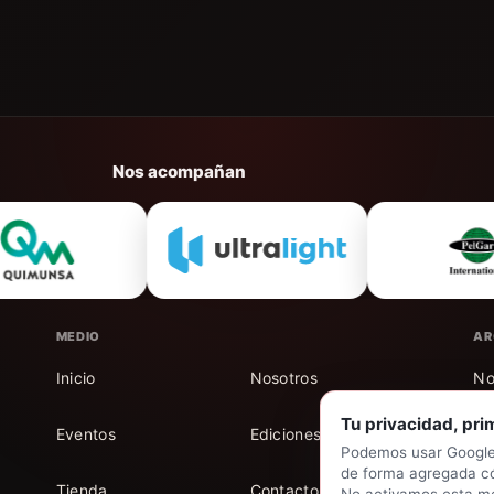
Nos acompañan
MEDIO
AR
Inicio
Nosotros
No
Tu privacidad, pri
Eventos
Ediciones
Au
Podemos usar Google 
de forma agregada c
Tienda
Contacto
Mi