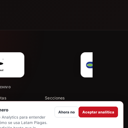
CHIVO
tas
Secciones
mero
Ahora no
Aceptar analítica
tores
Buscar en el archivo
Analytics para entender
ómo se usa Latam Plagas.
 cuenta