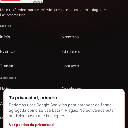
Medio técnico para profesionales del control de plagas en
Latinoamérica.
MEDIO
Inicio
Nosotros
Eventos
Ediciones
Tienda
Contacto
ARCHIVO
Notas
Secciones
Tu privacidad, primero
Autores
Buscar en el archivo
Podemos usar Google Analytics para entender de forma
agregada cómo se usa Latam Plagas. No activamos esta
medición hasta que la aceptes.
Mi cuenta
Ver política de privacidad