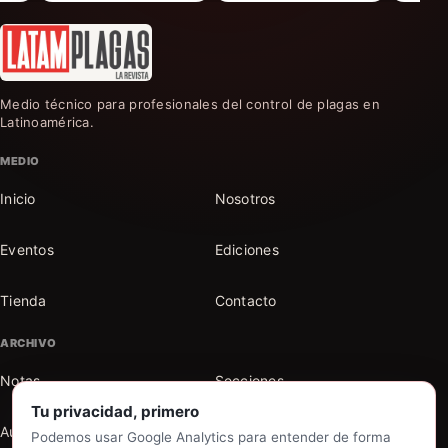
Medio técnico para profesionales del control de plagas en
Latinoamérica.
MEDIO
Inicio
Nosotros
Eventos
Ediciones
Tienda
Contacto
ARCHIVO
Notas
Secciones
Tu privacidad, primero
Autores
Buscar en el archivo
Podemos usar Google Analytics para entender de forma