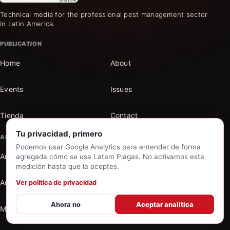
Technical media for the professional pest management sector
in Latin America.
PUBLICATION
Home
About
Events
Issues
Tienda
Contact
Tu privacidad, primero
ARCHIVE
Podemos usar Google Analytics para entender de forma
Articles
Sections
agregada cómo se usa Latam Plagas. No activamos esta
medición hasta que la aceptes.
Authors
Search the archive
Ver política de privacidad
Ahora no
Aceptar analítica
My account