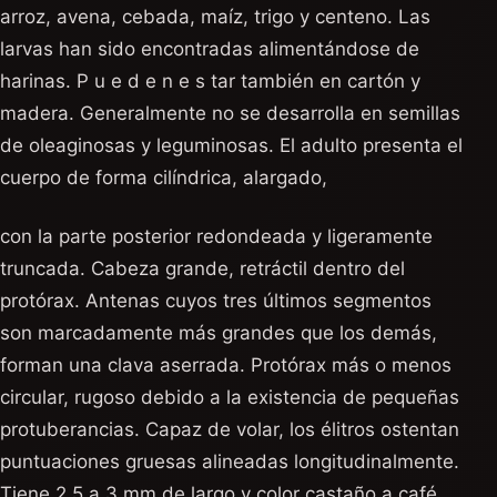
arroz, avena, cebada, maíz, trigo y centeno. Las
larvas han sido encontradas alimentándose de
harinas. P u e d e n e s tar también en cartón y
madera. Generalmente no se desarrolla en semillas
de oleaginosas y leguminosas. El adulto presenta el
cuerpo de forma cilíndrica, alargado,
con la parte posterior redondeada y ligeramente
truncada. Cabeza grande, retráctil dentro del
protórax. Antenas cuyos tres últimos segmentos
son marcadamente más grandes que los demás,
forman una clava aserrada. Protórax más o menos
circular, rugoso debido a la existencia de pequeñas
protuberancias. Capaz de volar, los élitros ostentan
puntuaciones gruesas alineadas longitudinalmente.
Tiene 2,5 a 3 mm de largo y color castaño a café