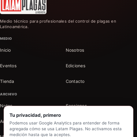
Medio técnico para profesionales del control de plagas en
Latinoamérica.
MEDIO
Inicio
Nosotros
Eventos
Ediciones
Tienda
Contacto
ARCHIVO
Notas
Secciones
Tu privacidad, primero
Autores
Buscar en el archivo
Podemos usar Google Analytics para entender de forma
agregada cómo se usa Latam Plagas. No activamos esta
medición hasta que la aceptes.
Mi cuenta