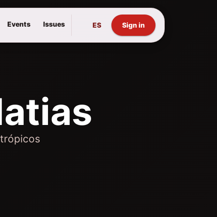
Events
Issues
ES
Sign in
atias
trópicos