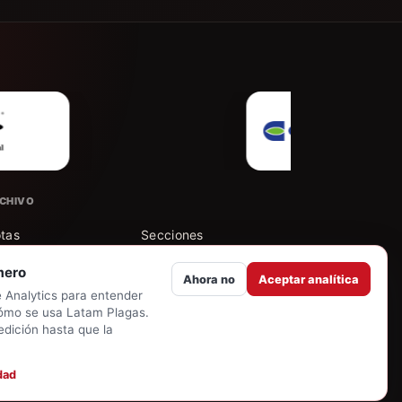
CHIVO
tas
Secciones
mero
Ahora no
Aceptar analítica
tores
Buscar en el archivo
Analytics para entender
ómo se usa Latam Plagas.
 cuenta
dición hasta que la
dad