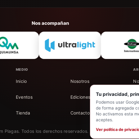
Nos acompañan
MEDIO
AR
Inicio
Nosotros
No
Tu privacidad, pri
Eventos
Ediciones
Au
Podemos usar Google 
de forma agregada c
Tienda
Contacto
Mi
No activamos esta me
aceptes.
Ver política de privaci
 Plagas. Todos los derechos reservados. | ISSN 2591-5207